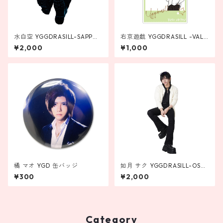
水白空 YGGDRASILL-SAPPOR
右京遊戯 YGGDRASILL -VALH
O- アクリルスタンド
ALLA- チェキアクリルキーホ
¥2,000
¥1,000
ルダー
橘 マオ YGD 缶バッジ
如月 サク YGGDRASILL-OSA
KA- アクリルスタンド
¥300
¥2,000
Category