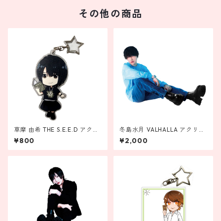
その他の商品
草摩 由希 THE S.E.E.D アクリ
冬島水月 VALHALLA アクリル
ルキーホルダー
スタンド
¥800
¥2,000