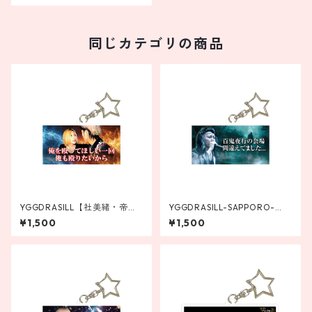
同じカテゴリの商品
YGGDRASILL【社美緒・帝リ
YGGDRASILL-SAPPORO-
キヤ】流行語アクリルキーホ
【苺叶夜】流行語アクリルキ
¥1,500
¥1,500
ルダー
ーホルダー