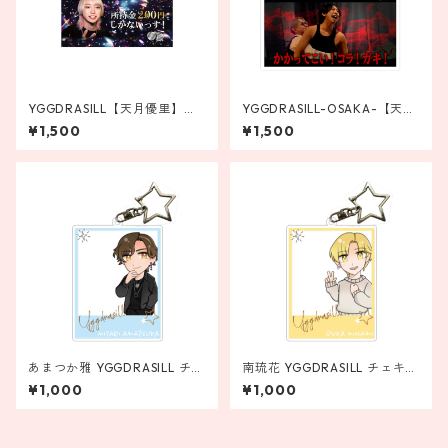
YGGDRASILL【天月優里】流
YGGDRASILL-OSAKA-【天音
行語アクリルキーホルダー
真樹】流行語アクリルキーホ
¥1,500
¥1,500
ルダー
あまつか雅 YGGDRASILL チェ
南琉花 YGGDRASILL チェキア
キアクリルキーホルダー
クリルキーホルダー
¥1,000
¥1,000