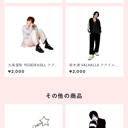
九条音弥 YGGDRASILL アクリ
桜木凌 VALHALLA アクリルス
ルスタンド
タンド
¥2,000
¥2,000
その他の商品