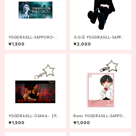
YGGDRASILL-SAPPORO-
水白空 YGGDRASILL-SAPPOR
【苺叶夜】流行語アクリルキ
O- アクリルスタンド
¥1,500
¥2,000
ーホルダー
YGGDRASILL-OSAKA-【天音
Romi YGGDRASILL-SAPPOR
真樹】流行語アクリルキーホ
O- チェキアクリルキーホルダ
¥1,500
¥1,000
ルダー
ー